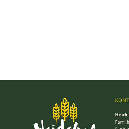
KONT
Heide
Famili
Diebli