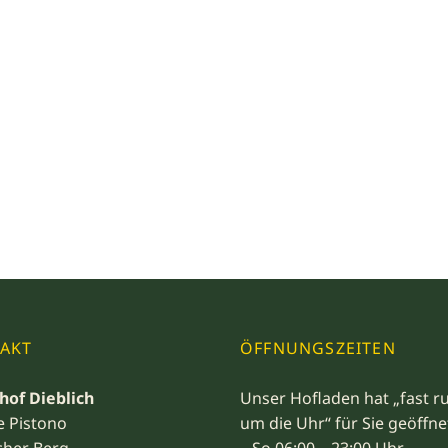
AKT
ÖFFNUNGSZEITEN
hof Dieblich
Unser Hofladen hat „fast r
e Pistono
um die Uhr“ für Sie geöffne
cher Berg
– So 06:00 – 23:00 Uhr