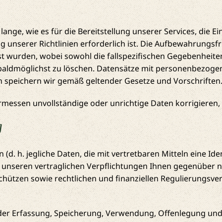
ge, wie es für die Bereitstellung unserer Services, die Ei
 unserer Richtlinien erforderlich ist. Die Aufbewahrungsfri
t wurden, wobei sowohl die fallspezifischen Gegebenheiten
n baldmöglichst zu löschen. Datensätze mit personenbezo
n speichern wir gemäß geltender Gesetze und Vorschriften
rmessen unvollständige oder unrichtige Daten korrigieren,
g
. h. jegliche Daten, die mit vertretbaren Mitteln eine Iden
 um unseren vertraglichen Verpflichtungen Ihnen gegenübe
 schützen sowie rechtlichen und finanziellen Regulierungsv
 der Erfassung, Speicherung, Verwendung, Offenlegung un